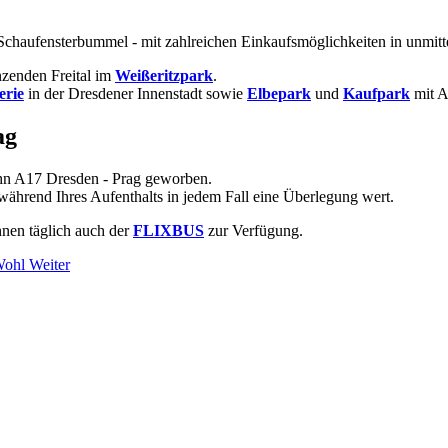
 Schaufensterbummel - mit zahlreichen Einkaufsmöglichkeiten in unmi
enzenden Freital im
Weißeritzpark
.
erie
in der Dresdener Innenstadt sowie
Elbepark
und
Kaufpark
mit 
ag
ahn A17 Dresden - Prag geworben.
während Ihres Aufenthalts in jedem Fall eine Überlegung wert.
hnen täglich auch der
FLIXBUS
zur Verfügung.
 Wohl
Weiter