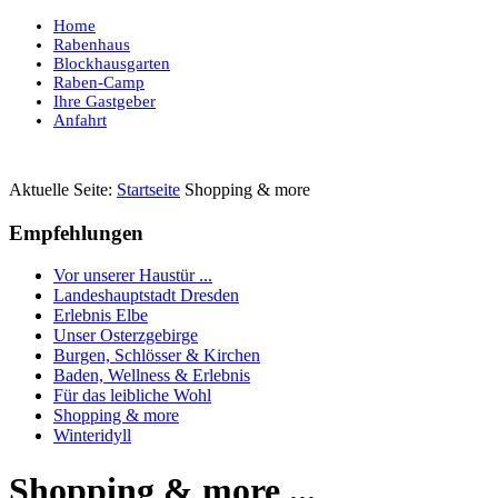
Home
Rabenhaus
Blockhausgarten
Raben-Camp
Ihre Gastgeber
Anfahrt
Aktuelle Seite:
Startseite
Shopping & more
Empfehlungen
Vor unserer Haustür ...
Landeshauptstadt Dresden
Erlebnis Elbe
Unser Osterzgebirge
Burgen, Schlösser & Kirchen
Baden, Wellness & Erlebnis
Für das leibliche Wohl
Shopping & more
Winteridyll
Shopping & more ...